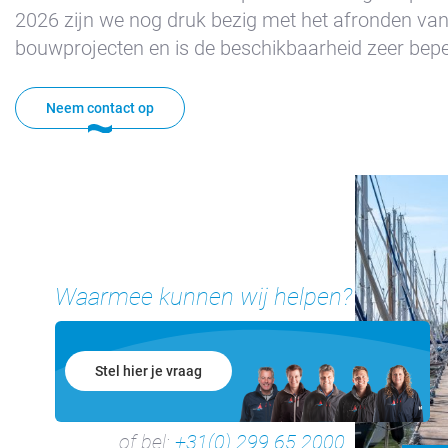
Haven
2026 zijn we nog druk bezig met het afronden va
Appartement
bouwprojecten en is de beschikbaarheid zeer bepe
Kajuit
Appartement
Neem contact op
Midscheeps
Kamer
Bakboord
Kamer
Stuurboord
Waarmee kunnen wij helpen?
Success
Vacatures
Waterland
Stel hier je vraag
of bel:
+31(0) 299 65 2000