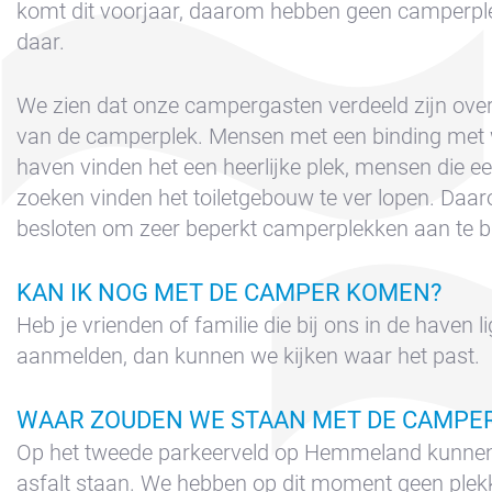
Boeken
komt dit voorjaar, daarom hebben geen camperp
daar.
Contact &
Route
We zien dat onze campergasten verdeeld zijn over
Cookie beleid
van de camperplek. Mensen met een binding met 
Disclaimer
haven vinden het een heerlijke plek, mensen die 
zoeken vinden het toiletgebouw te ver lopen. Da
FAQ
besloten om zeer beperkt camperplekken aan te b
Huur een
zeiljacht
KAN IK NOG MET DE CAMPER KOMEN?
Nieuws
Heb je vrienden of familie die bij ons in de haven l
Privacy
aanmelden, dan kunnen we kijken waar het past.
Reserveren
WAAR ZOUDEN WE STAAN MET DE CAMPE
Sitemap
Op het tweede parkeerveld op Hemmeland kunne
Slapen op de
asfalt staan. We hebben op dit moment geen plek