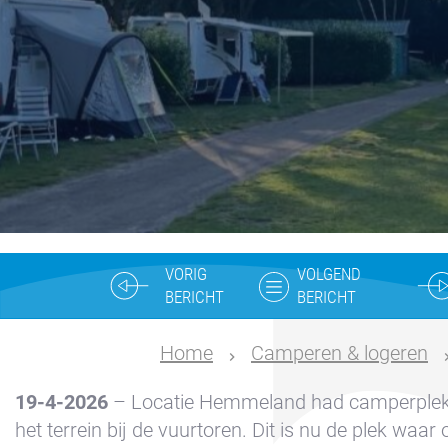
Yacht Service
Nautisch
centrum
Service
Aanvraag
Winterstalling
Marina
Volendam
VORIG
VOLGEND
Yacht
BERICHT
BERICHT
Service
locatie
Home
Camperen & logeren
Volendam
19-4-2026
– Locatie Hemmeland had camperplek
404
het terrein bij de vuurtoren. Dit is nu de plek waar