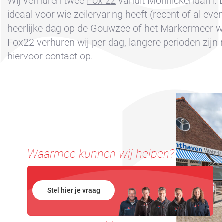
Wij verhuren twee
Fox 22
vanuit Monnickendam. Di
Boeken
ideaal voor wie zeilervaring heeft (recent of al eve
Contact &
heerlijke dag op de Gouwzee of het Markermeer w
Route
Fox22 verhuren wij per dag, langere perioden zijn
Cookie beleid
hiervoor contact op.
Disclaimer
FAQ
Huur een
zeiljacht
Nieuws
Waarmee kunnen wij helpen?
Privacy
Reserveren
Stel hier je vraag
Sitemap
Slapen op de