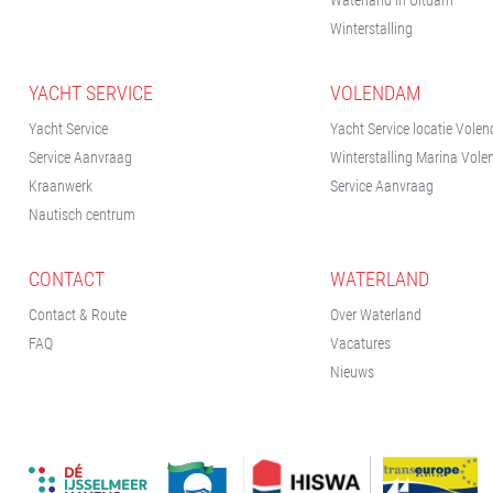
Winterstalling
YACHT SERVICE
VOLENDAM
Yacht Service
Yacht Service locatie Vole
Service Aanvraag
Winterstalling Marina Vol
Kraanwerk
Service Aanvraag
Nautisch centrum
CONTACT
WATERLAND
Contact & Route
Over Waterland
+31(0) 299 – 652 000
FAQ
Vacatures
Nieuws
info@waterlandyacht.nl