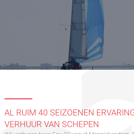
Yacht Service
Nautisch
centrum
Service
Aanvraag
Winterstalling
Marina
Volendam
Yacht
Service
locatie
AL RUIM 40 SEIZOENEN ERVARING
Volendam
VERHUUR VAN SCHEPEN
404