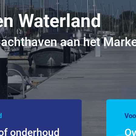
en Waterland
e jachthaven aan het Mark
d
Voo
 of onderhoud
Ov