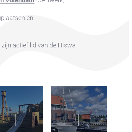
 in Volendam
, werfwerk,
gplaatsen en
zijn actief lid van de Hiswa