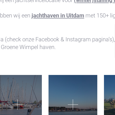
j een jachtservicelocatie voor
(winter)stalling
.
bben wij een
jachthaven in Uitdam
met 150+ li
ia (check onze Facebook & Instagram pagina’s), 
o@waterlandyacht.nl
t Groene Wimpel haven.