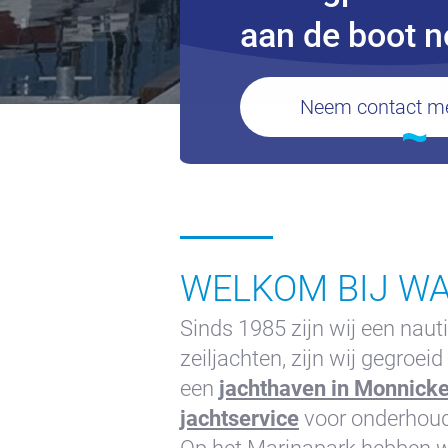
Slapen op de Haven
aan de boot n
Appartement Kajuit
Appartement Midscheeps
Neem contact me
Kamer Bakboord
Kamer Stuurboord
Success
Vacatures
Waterland
WELKOM BIJ W
Sinds 1985 zijn wij een naut
zeiljachten, zijn wij gegro
een
jachthaven in Monnic
jachtservice
voor onderhoud