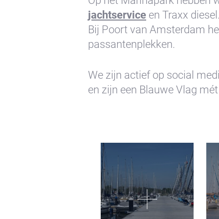
Op het Marinapark hebben wi
jachtservice
en Traxx diesel
Bij Poort van Amsterdam he
passantenplekken.
We zijn actief op social med
+31(0) 299 – 652 000
inf
en zijn een Blauwe Vlag mé