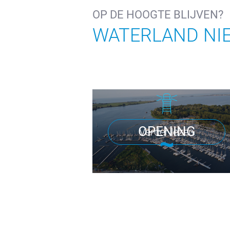
OP DE HOOGTE BLIJVEN?
WATERLAND NI
OPENING
Verder lezen
KERDAG