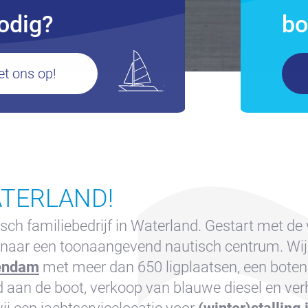
odig?
bo
t ons op!
ATERLAND!
isch familiebedrijf in Waterland. Gestart met de
eid naar een toonaangevend nautisch centrum. 
kendam
met meer dan 650 ligplaatsen, een botenl
 aan de boot, verkoop van blauwe diesel en ve