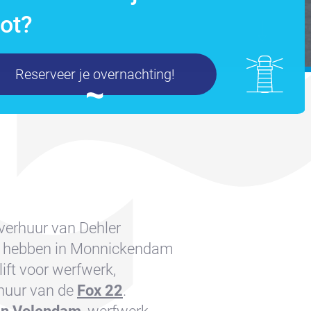
ot?
Reserveer je overnachting!
 verhuur van Dehler
Wij hebben in Monnickendam
ift voor werfwerk,
rhuur van de
Fox 22
.