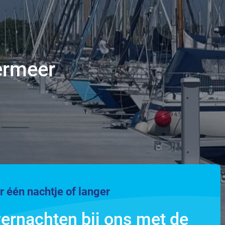
ermeer
r één nachtje of langer
ernachten bij ons met de