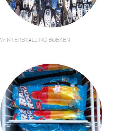
Haven
Appartement
Kajuit
Appartement
Midscheeps
WINTERSTALLING BOEKEN
Kamer
Bakboord
Kamer
Stuurboord
Success
Vacatures
Waterland