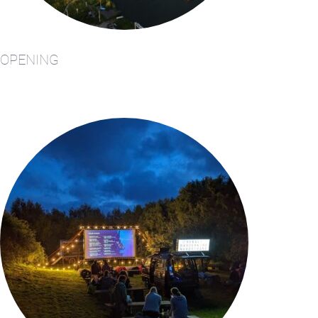
Yacht Service
Nautisch
OPENING
centrum
Service
Aanvraag
Winterstalling
Marina
Volendam
Yacht
Service
locatie
Volendam
404