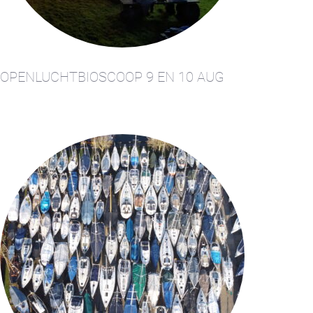
Boeken
Contact &
Route
Cookie beleid
OPENLUCHTBIOSCOOP 9 EN 10 AUG
Disclaimer
FAQ
Huur een
zeiljacht
Nieuws
Privacy
Reserveren
Sitemap
Slapen op de